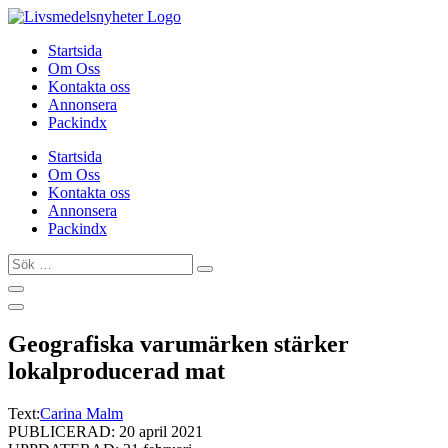
Hoppa
till
Startsida
innehåll
Om Oss
Kontakta oss
Annonsera
Packindx
Startsida
Om Oss
Kontakta oss
Annonsera
Packindx
Sök
…
Geografiska varumärken stärker
lokalproducerad mat
Text:
Carina Malm
PUBLICERAD: 20 april 2021