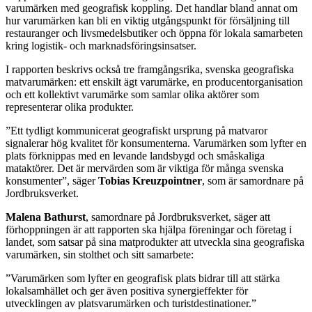
varumärken med geografisk koppling. Det handlar bland annat om
hur varumärken kan bli en viktig utgångspunkt för försäljning till
restauranger och livsmedelsbutiker och öppna för lokala samarbeten
kring logistik- och marknadsföringsinsatser.
I rapporten beskrivs också tre framgångsrika, svenska geografiska
matvarumärken: ett enskilt ägt varumärke, en producentorganisation
och ett kollektivt varumärke som samlar olika aktörer som
representerar olika produkter.
”Ett tydligt kommunicerat geografiskt ursprung på matvaror
signalerar hög kvalitet för konsumenterna. Varumärken som lyfter en
plats förknippas med en levande landsbygd och småskaliga
mataktörer. Det är mervärden som är viktiga för många svenska
konsumenter”, säger
Tobias Kreuzpointner
, som är samordnare på
Jordbruksverket.
Malena Bathurst
, samordnare på Jordbruksverket, säger att
förhoppningen är att rapporten ska hjälpa föreningar och företag i
landet, som satsar på sina matprodukter att utveckla sina geografiska
varumärken, sin stolthet och sitt samarbete:
”Varumärken som lyfter en geografisk plats bidrar till att stärka
lokalsamhället och ger även positiva synergieffekter för
utvecklingen av platsvarumärken och turistdestinationer.”