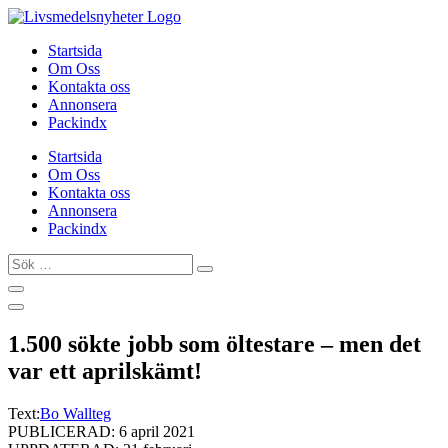
Hoppa
till
Startsida
innehåll
Om Oss
Kontakta oss
Annonsera
Packindx
Startsida
Om Oss
Kontakta oss
Annonsera
Packindx
Sök
…
1.500 sökte jobb som öltestare – men det
var ett aprilskämt!
Text:
Bo Wallteg
PUBLICERAD: 6 april 2021