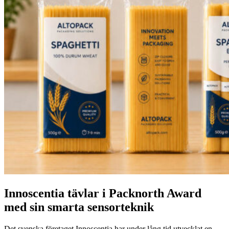
Innoscentia tävlar i Packnorth Award
med sin smarta sensorteknik
Det svenska företaget Innoscentia har under lång tid utvecklat en