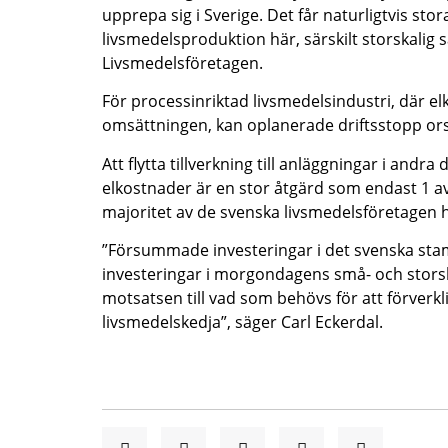
upprepa sig i Sverige. Det får naturligtvis st
livsmedelsproduktion här, särskilt storskalig 
Livsmedelsföretagen.
För processinriktad livsmedelsindustri, där e
omsättningen, kan oplanerade driftsstopp or
Att flytta tillverkning till anläggningar i andra
elkostnader är en stor åtgärd som endast 1 a
majoritet av de svenska livsmedelsföretagen h
”Försummade investeringar i det svenska stam
investeringar i morgondagens små- och storskal
motsatsen till vad som behövs för att förverkl
livsmedelskedja”, säger Carl Eckerdal.