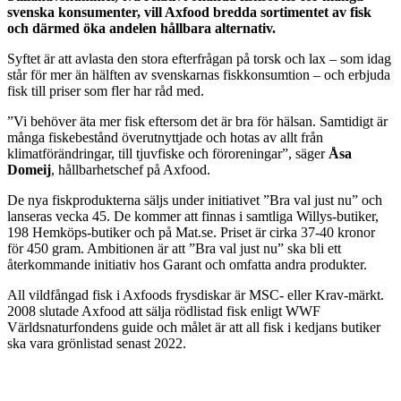
svenska konsumenter, vill Axfood bredda sortimentet av fisk
och därmed öka andelen hållbara alternativ.
Syftet är att avlasta den stora efterfrågan på torsk och lax – som idag
står för mer än hälften av svenskarnas fiskkonsumtion – och erbjuda
fisk till priser som fler har råd med.
”Vi behöver äta mer fisk eftersom det är bra för hälsan. Samtidigt är
många fiskebestånd överutnyttjade och hotas av allt från
klimatförändringar, till tjuvfiske och föroreningar”, säger
Åsa
Domeij
, hållbarhetschef på Axfood.
De nya fiskprodukterna säljs under initiativet ”Bra val just nu” och
lanseras vecka 45. De kommer att finnas i samtliga Willys-butiker,
198 Hemköps-butiker och på Mat.se. Priset är cirka 37-40 kronor
för 450 gram. Ambitionen är att ”Bra val just nu” ska bli ett
återkommande initiativ hos Garant och omfatta andra produkter.
All vildfångad fisk i Axfoods frysdiskar är MSC- eller Krav-märkt.
2008 slutade Axfood att sälja rödlistad fisk enligt WWF
Världsnaturfondens guide och målet är att all fisk i kedjans butiker
ska vara grönlistad senast 2022.