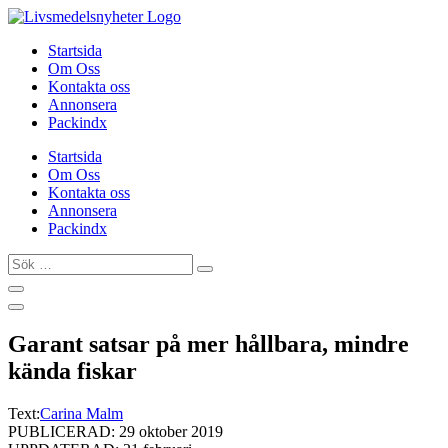
Hoppa
till
Startsida
innehåll
Om Oss
Kontakta oss
Annonsera
Packindx
Startsida
Om Oss
Kontakta oss
Annonsera
Packindx
Sök
…
Garant satsar på mer hållbara, mindre
kända fiskar
Text:
Carina Malm
PUBLICERAD: 29 oktober 2019