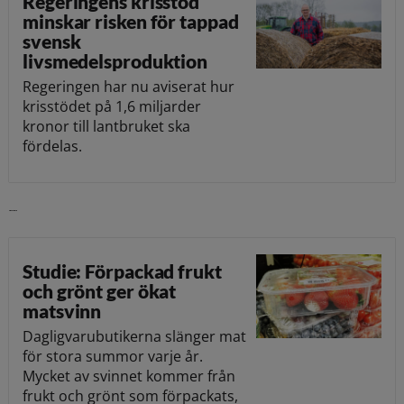
Regeringens krisstöd
minskar risken för tappad
svensk
livsmedelsproduktion
Regeringen har nu aviserat hur
krisstödet på 1,6 miljarder
kronor till lantbruket ska
fördelas.
Läs vidare
Studie: Förpackad frukt
och grönt ger ökat
matsvinn
Dagligvarubutikerna slänger mat
för stora summor varje år.
Mycket av svinnet kommer från
frukt och grönt som förpackats,