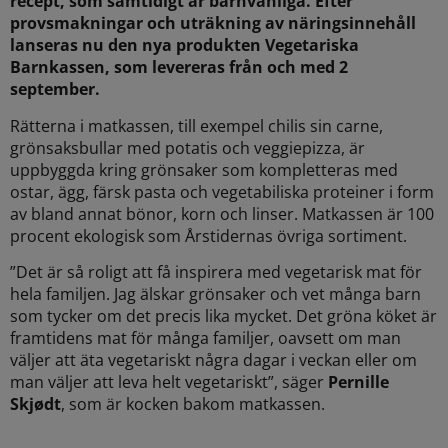
recept, som samtidigt är barnvänliga. Efter
provsmakningar och uträkning av näringsinnehåll
lanseras nu den nya produkten Vegetariska
Barnkassen, som levereras från och med 2
september.
Rätterna i matkassen, till exempel chilis sin carne,
grönsaksbullar med potatis och veggiepizza, är
uppbyggda kring grönsaker som kompletteras med
ostar, ägg, färsk pasta och vegetabiliska proteiner i form
av bland annat bönor, korn och linser. Matkassen är 100
procent ekologisk som Årstidernas övriga sortiment.
”Det är så roligt att få inspirera med vegetarisk mat för
hela familjen. Jag älskar grönsaker och vet många barn
som tycker om det precis lika mycket. Det gröna köket är
framtidens mat för många familjer, oavsett om man
väljer att äta vegetariskt några dagar i veckan eller om
man väljer att leva helt vegetariskt”, säger
Pernille
Skjødt
, som är kocken bakom matkassen.