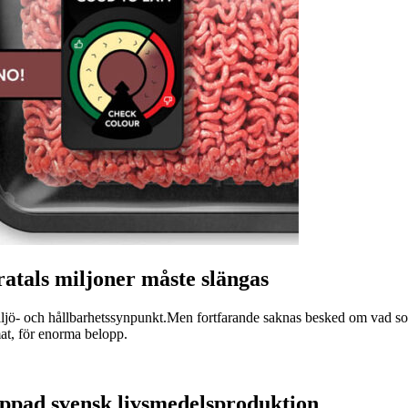
ratals miljoner måste slängas
miljö- och hållbarhetssynpunkt.Men fortfarande saknas besked om vad som
at, för enorma belopp.
appad svensk livsmedelsproduktion