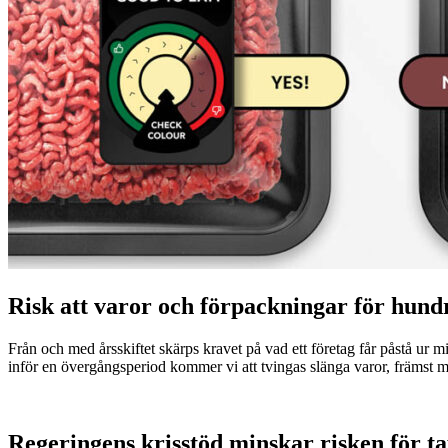
Risk att varor och förpackningar för hund
Från och med årsskiftet skärps kravet på vad ett företag får påstå ur 
inför en övergångsperiod kommer vi att tvingas slänga varor, främst m
Regeringens krisstöd minskar risken för t