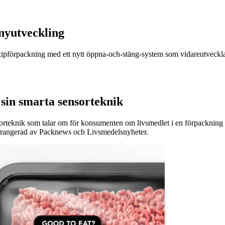
nyutveckling
r zipförpackning med ett nytt öppna-och-stäng-system som vidareutveckla
sin smarta sensorteknik
sorteknik som talar om för konsumenten om livsmedlet i en förpackning är
arrangerad av Packnews och Livsmedelsnyheter.