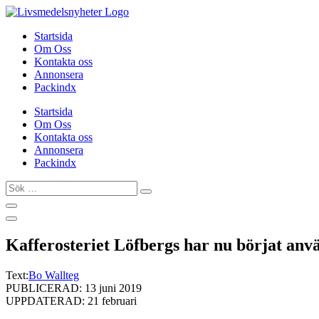
Hoppa
till
Startsida
innehåll
Om Oss
Kontakta oss
Annonsera
Packindx
Startsida
Om Oss
Kontakta oss
Annonsera
Packindx
Sök
…
Kafferosteriet Löfbergs har nu börjat an
Text:
Bo Wallteg
PUBLICERAD: 13 juni 2019
UPPDATERAD: 21 februari