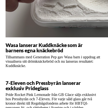
Wasa lanserar Kuddknäcke som är
barnens egna knäckebröd
Tillsammans med Generation Pep gav Wasa barn i uppdrag att
visualisera sitt drömknäckebröd och nu lanseras resultatet:
Kuddknäcke.
7-Eleven och Pressbyrån lanserar
exklusiv Prideglass
Pride Rocket Pink Lemonade från GB Glace säljs exklusivt
hos Pressbyrån och 7-Eleven. För varje såld glass går två
kronor direkt till Regnbågsfondens arbete för HBTQI-
personers fri- och rättigheter i Sverige och i världen.