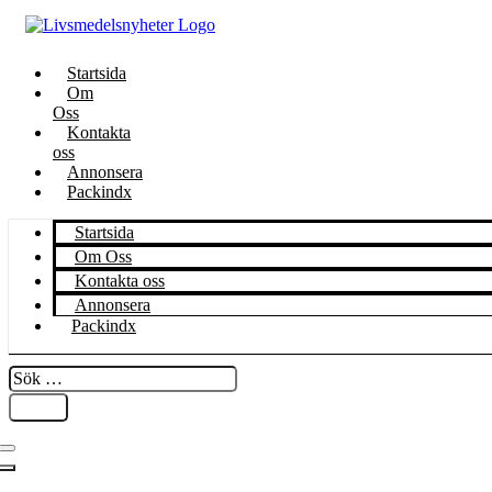
Startsida
Om
Oss
Kontakta
oss
Annonsera
Packindx
Startsida
Om Oss
Kontakta oss
Annonsera
Packindx
Sök
…