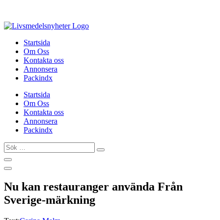
Hoppa
till
innehåll
Startsida
Om Oss
Kontakta oss
Annonsera
Packindx
Startsida
Om Oss
Kontakta oss
Annonsera
Packindx
Sök
…
Nu kan restauranger använda Från
Sverige-märkning