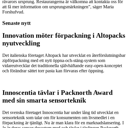
råvarors ursprung. Restaurangerna är välkomna att kontakta oss för
att få mer information om ursprungsmärkningen”, säger Maria
Forshufvud.
Senaste nytt
Innovation möter förpackning i Altopacks
nyutveckling
Det italienska företaget Altopack har utvecklat en återförslutningsbar
zipförpackning med ett nytt öppna-och-stäng-system som
vidareutvecklar det traditionella självhäftande easy-open-konceptet
och förändrar sättet torr pasta kan förvaras efter öppning.
Innoscentia tävlar i Packnorth Award
med sin smarta sensorteknik
Det svenska företaget Innoscentia har under lång tid utvecklat en
sensorteknik som talar om för konsumenten om livsmedlet i en
förpackning är tjänligt. Nu är man klara för en marknadslansering. I
år är deras sensor dessutom med och tävlar i tävlingen Packnorth