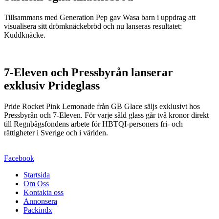
Tillsammans med Generation Pep gav Wasa barn i uppdrag att
visualisera sitt drömknäckebröd och nu lanseras resultatet:
Kuddknäcke.
7-Eleven och Pressbyrån lanserar
exklusiv Prideglass
Pride Rocket Pink Lemonade från GB Glace säljs exklusivt hos
Pressbyrån och 7-Eleven. För varje såld glass går två kronor direkt
till Regnbågsfondens arbete för HBTQI-personers fri- och
rättigheter i Sverige och i världen.
Facebook
Startsida
Om Oss
Kontakta oss
Annonsera
Packindx