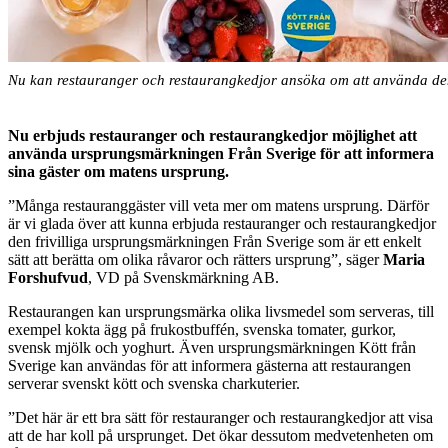
Nu kan restauranger och restaurangkedjor ansöka om att använda den
Nu erbjuds restauranger och restaurangkedjor möjlighet att
använda ursprungsmärkningen Från Sverige för att informera
sina gäster om matens ursprung.
”Många restauranggäster vill veta mer om matens ursprung. Därför
är vi glada över att kunna erbjuda restauranger och restaurangkedjor
den frivilliga ursprungsmärkningen Från Sverige som är ett enkelt
sätt att berätta om olika råvaror och rätters ursprung”, säger
Maria
Forshufvud
, VD på Svenskmärkning AB.
Restaurangen kan ursprungsmärka olika livsmedel som serveras, till
exempel kokta ägg på frukostbuffén, svenska tomater, gurkor,
svensk mjölk och yoghurt. Även ursprungsmärkningen Kött från
Sverige kan användas för att informera gästerna att restaurangen
serverar svenskt kött och svenska charkuterier.
”Det här är ett bra sätt för restauranger och restaurangkedjor att visa
att de har koll på ursprunget. Det ökar dessutom medvetenheten om