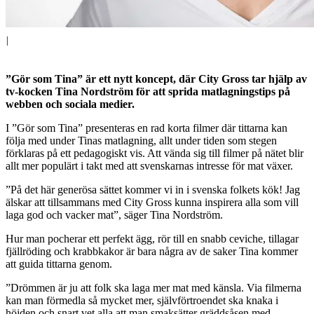
|
”Gör som Tina” är ett nytt koncept, där City Gross tar hjälp av
tv-kocken Tina Nordström för att sprida matlagningstips på
webben och sociala medier.
I ”Gör som Tina” presenteras en rad korta filmer där tittarna kan
följa med under Tinas matlagning, allt under tiden som stegen
förklaras på ett pedagogiskt vis. Att vända sig till filmer på nätet blir
allt mer populärt i takt med att svenskarnas intresse för mat växer.
”På det här generösa sättet kommer vi in i svenska folkets kök! Jag
älskar att tillsammans med City Gross kunna inspirera alla som vill
laga god och vacker mat”, säger Tina Nordström.
Hur man pocherar ett perfekt ägg, rör till en snabb ceviche, tillagar
fjällröding och krabbkakor är bara några av de saker Tina kommer
att guida tittarna genom.
”Drömmen är ju att folk ska laga mer mat med känsla. Via filmerna
kan man förmedla så mycket mer, självförtroendet ska knaka i
höjden och snart vet alla att man smaksätter gräddsåsen med