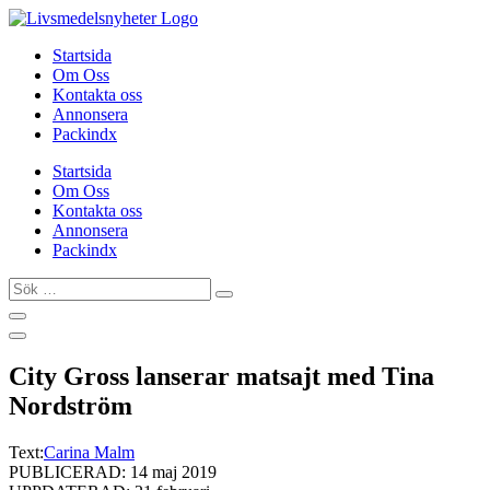
Hoppa
till
Startsida
innehåll
Om Oss
Kontakta oss
Annonsera
Packindx
Startsida
Om Oss
Kontakta oss
Annonsera
Packindx
Sök
…
City Gross lanserar matsajt med Tina
Nordström
Text:
Carina Malm
PUBLICERAD: 14 maj 2019