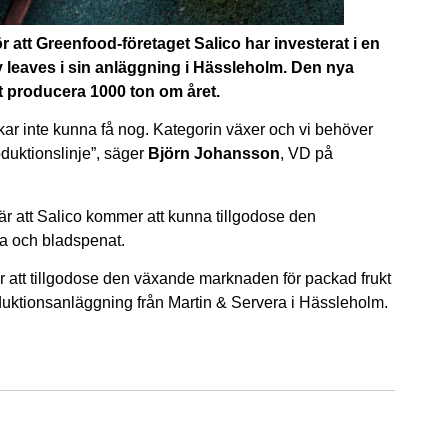
att Greenfood-företaget Salico har investerat i en
by leaves i sin anläggning i Hässleholm. Den nya
tt producera 1000 ton om året.
rkar inte kunna få nog. Kategorin växer och vi behöver
oduktionslinje”, säger
Björn Johansson
, VD på
är att Salico kommer att kunna tillgodose den
a och bladspenat.
r att tillgodose den växande marknaden för packad frukt
roduktionsanläggning från Martin & Servera i Hässleholm.