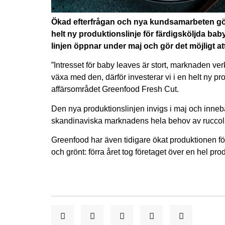
Ökad efterfrågan och nya kundsamarbeten gör 
helt ny produktionslinje för färdigsköljda ba
linjen öppnar under maj och gör det möjligt a
”Intresset för baby leaves är stort, marknaden ve
växa med den, därför investerar vi i en helt ny pr
affärsområdet Greenfood Fresh Cut.
Den nya produktionslinjen invigs i maj och inneb
skandinaviska marknadens hela behov av ruccol
Greenfood har även tidigare ökat produktionen fö
och grönt: förra året tog företaget över en hel p