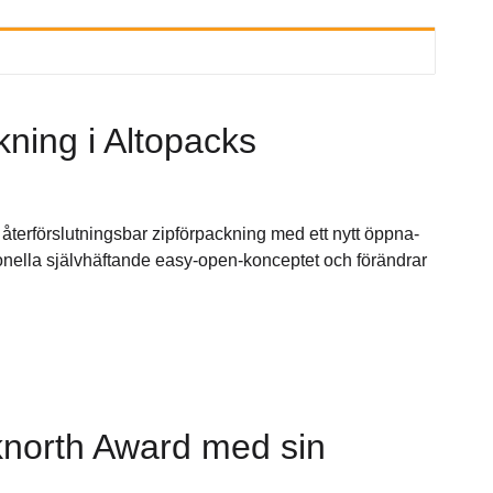
kning i Altopacks
n återförslutningsbar zipförpackning med ett nytt öppna-
onella självhäftande easy-open-konceptet och förändrar
cknorth Award med sin