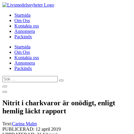
Hoppa
till
Startsida
innehåll
Om Oss
Kontakta oss
Annonsera
Packindx
Startsida
Om Oss
Kontakta oss
Annonsera
Packindx
Sök
…
Nitrit i charkvaror är onödigt, enligt
hemlig läckt rapport
Text:
Carina Malm
PUBLICERAD: 12 april 2019