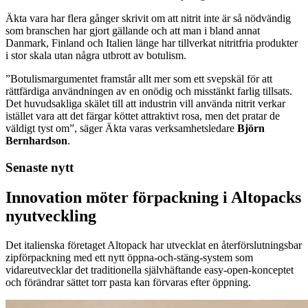
Äkta vara har flera gånger skrivit om att nitrit inte är så nödvändig
som branschen har gjort gällande och att man i bland annat
Danmark, Finland och Italien länge har tillverkat nitritfria produkter
i stor skala utan några utbrott av botulism.
”Botulismargumentet framstår allt mer som ett svepskäl för att
rättfärdiga användningen av en onödig och misstänkt farlig tillsats.
Det huvudsakliga skälet till att industrin vill använda nitrit verkar
istället vara att det färgar köttet attraktivt rosa, men det pratar de
väldigt tyst om”, säger Äkta varas verksamhetsledare
Björn
Bernhardson
.
Senaste nytt
Innovation möter förpackning i Altopacks
nyutveckling
Det italienska företaget Altopack har utvecklat en återförslutningsbar
zipförpackning med ett nytt öppna-och-stäng-system som
vidareutvecklar det traditionella självhäftande easy-open-konceptet
och förändrar sättet torr pasta kan förvaras efter öppning.