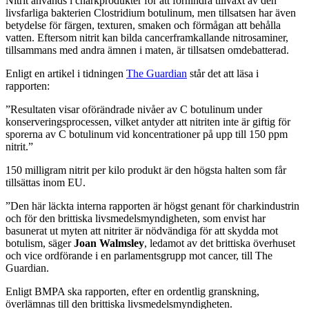
Nitrit används i charkprodukter för att förhindra tillväxt av den
livsfarliga bakterien Clostridium botulinum, men tillsatsen har även
betydelse för färgen, texturen, smaken och förmågan att behålla
vatten. Eftersom nitrit kan bilda cancerframkallande nitrosaminer,
tillsammans med andra ämnen i maten, är tillsatsen omdebatterad.
Enligt en artikel i tidningen
The Guardian
står det att läsa i
rapporten:
”Resultaten visar oförändrade nivåer av C botulinum under
konserveringsprocessen, vilket antyder att nitriten inte är giftig för
sporerna av C botulinum vid koncentrationer på upp till 150 ppm
nitrit.”
150 milligram nitrit per kilo produkt är den högsta halten som får
tillsättas inom EU.
”Den här läckta interna rapporten är högst genant för charkindustrin
och för den brittiska livsmedelsmyndigheten, som envist har
basunerat ut myten att nitriter är nödvändiga för att skydda mot
botulism, säger
Joan Walmsley
, ledamot av det brittiska överhuset
och vice ordförande i en parlamentsgrupp mot cancer, till The
Guardian.
Enligt BMPA ska rapporten, efter en ordentlig granskning,
överlämnas till den brittiska livsmedelsmyndigheten.