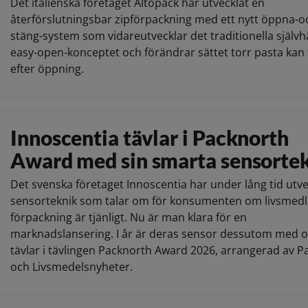
Det italienska företaget Altopack har utvecklat en
återförslutningsbar zipförpackning med ett nytt öppna-o
stäng-system som vidareutvecklar det traditionella själv
easy-open-konceptet och förändrar sättet torr pasta kan
efter öppning.
Innoscentia tävlar i Packnorth
Award med sin smarta sensorte
Det svenska företaget Innoscentia har under lång tid utve
sensorteknik som talar om för konsumenten om livsmedle
förpackning är tjänligt. Nu är man klara för en
marknadslansering. I år är deras sensor dessutom med 
tävlar i tävlingen Packnorth Award 2026, arrangerad av 
och Livsmedelsnyheter.