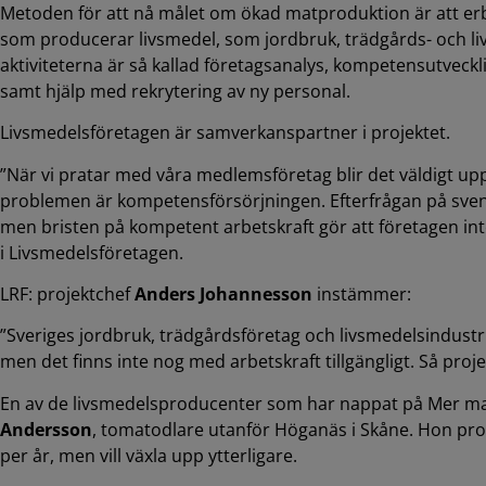
Metoden för att nå målet om ökad matproduktion är att erbj
som producerar livsmedel, som jordbruk, trädgårds- och l
aktiviteterna är så kallad företagsanalys, kompetensutveck
samt hjälp med rekrytering av ny personal.
Livsmedelsföretagen är samverkanspartner i projektet.
”När vi pratar med våra medlemsföretag blir det väldigt upp
problemen är kompetensförsörjningen. Efterfrågan på sven
men bristen på kompetent arbetskraft gör att företagen int
i Livsmedelsföretagen.
LRF: projektchef
Anders Johannesson
instämmer:
”Sveriges jordbruk, trädgårdsföretag och livsmedelsindustrie
men det finns inte nog med arbetskraft tillgängligt. Så proje
En av de livsmedelsproducenter som har nappat på Mer mat
Andersson
, tomatodlare utanför Höganäs i Skåne. Hon pro
per år, men vill växla upp ytterligare.