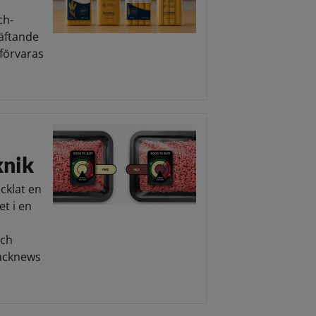
ch-
häftande
 förvaras
knik
cklat en
t i en
och
Packnews