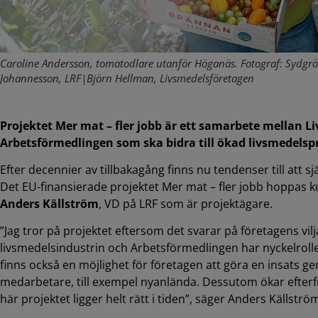
Caroline Andersson, tomatodlare utanför Höganäs. Fotograf: Sydgr
Johannesson, LRF|Björn Hellman, Livsmedelsföretagen
Projektet Mer mat – fler jobb är ett samarbete mellan L
Arbetsförmedlingen som ska bidra till ökad livsmedelspr
Efter decennier av tillbakagång finns nu tendenser till att s
Det EU-finansierade projektet Mer mat – fler jobb hoppas ku
Anders Källström
, VD på LRF som är projektägare.
”Jag tror på projektet eftersom det svarar på företagens vil
livsmedelsindustrin och Arbetsförmedlingen har nyckelroller
finns också en möjlighet för företagen att göra en insats 
medarbetare, till exempel nyanlända. Dessutom ökar efterfr
här projektet ligger helt rätt i tiden”, säger Anders Källströ