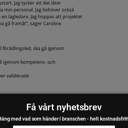
start. Jag tycker att det låter
la min personal. Jag behöver också
h en lagledare. Jag hoppas att projektet
na gå framåt”, säger Caroline
l förädlingsled, ska gå igenom
gå igenom kompetens- och
per validerade
are
Få vårt nyhetsbrev
äng med vad som händer i branschen - helt kostnadsfrit