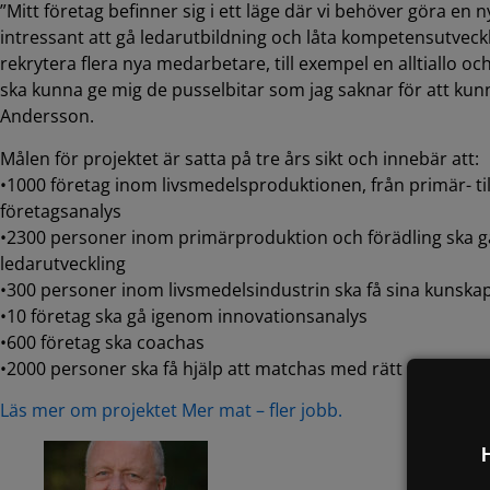
”Mitt företag befinner sig i ett läge där vi behöver göra en ny
intressant att gå ledarutbildning och låta kompetensutveck
rekrytera flera nya medarbetare, till exempel en alltiallo oc
ska kunna ge mig de pusselbitar som jag saknar för att kun
Andersson.
Målen för projektet är satta på tre års sikt och innebär att:
•1000 företag inom livsmedelsproduktionen, från primär- til
företagsanalys
•2300 personer inom primärproduktion och förädling ska 
ledarutveckling
•300 personer inom livsmedelsindustrin ska få sina kunska
•10 företag ska gå igenom innovationsanalys
•600 företag ska coachas
•2000 personer ska få hjälp att matchas med rätt arbetsgiv
Läs mer om projektet Mer mat – fler jobb.
H