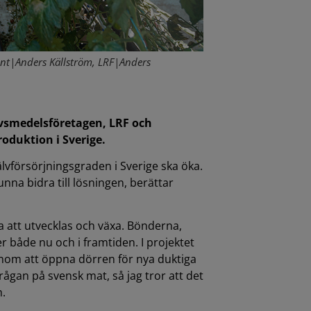
önt|Anders Källström, LRF|Anders
ivsmedelsföretagen, LRF och
oduktion i Sverige.
jälvförsörjningsgraden i Sverige ska öka.
nna bidra till lösningen, berättar
ja att utvecklas och växa. Bönderna,
 både nu och i framtiden. I projektet
genom att öppna dörren för nya duktiga
ågan på svensk mat, så jag tror att det
m.