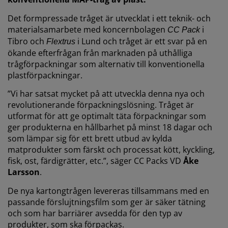
Det formpressade tråget är utvecklat i ett teknik- och
materialsamarbete med koncernbolagen
i
CC Pack
Tibro och
i Lund och tråget är ett svar på en
Flextrus
ökande efterfrågan från marknaden på uthålliga
trågförpackningar som alternativ till konventionella
plastförpackningar.
”Vi har satsat mycket på att utveckla denna nya och
revolutionerande förpackningslösning. Tråget är
utformat för att ge optimalt täta förpackningar som
ger produkterna en hållbarhet på minst 18 dagar och
som lämpar sig för ett brett utbud av kylda
matprodukter som färskt och processat kött, kyckling,
fisk, ost, färdigrätter, etc.”, säger CC Packs VD
Åke
Larsson
.
De nya kartongtrågen levereras tillsammans med en
passande förslujtningsfilm som ger är säker tätning
och som har barriärer avsedda för den typ av
produkter, som ska förpackas.