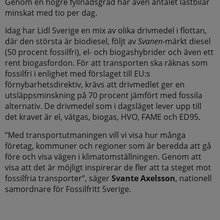
Genom en högre fyllnadsgrad har även antalet lastbilar
minskat med tio per dag.
Idag har Lidl Sverige en mix av olika drivmedel i flottan,
där den största är biodiesel, följt av
Svanen-
märkt diesel
(50 procent fossilfri), el- och biogashybrider och även ett
rent biogasfordon. För att transporten ska räknas som
fossilfri i enlighet med förslaget till EU:s
förnybarhetsdirektiv, krävs att drivmedlet ger en
utsläppsminskning på 70 procent jämfört med fossila
alternativ. De drivmedel som i dagsläget lever upp till
det kravet är el, vätgas, biogas, HVO, FAME och ED95.
”Med transportutmaningen vill vi visa hur många
företag, kommuner och regioner som är beredda att gå
före och visa vägen i klimatomställningen. Genom att
visa att det är möjligt inspirerar de fler att ta steget mot
fossilfria transporter”, säger
Svante Axelsson
, nationell
samordnare för Fossilfritt Sverige.