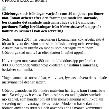
UPPDATERAD: 21 februari
Göteborgs stads kök lagar varje år runt 20 miljoner portioner
mat. Innan arbetet efter den framtagna modellen startade,
beräknades det samlade matsvinnet ligga på 3,6 miljoner
portioner. Enligt beräkningar från
Naturvårdsverket
uppstår
hälften av svinnet i kök och servering.
Sedan januari 2017 har personalen i kommunens kök arbetat aktivt
för att halvera det svinn som sker i kökshantering och servering.
Arbetet har skett utifrån en modell som har tagits fram inom
Göteborgs stad och två år efter starten är målet uppnått.
Halveringen motsvarar 480 ton i koldioxidutsläpp per år eller
900.000 portioner, vilket projektledaren
Christina Linnerhag
beskriver som unikt:
”Ingen annan så stor stad har, vad vi vet, lyckats halvera det samlade
matsvinnet på det här sättet”.
Göteborgsmodellen för mindre matsvinn har tagits fram i samarbete
med
Kretslopp och vatten
. Den består av en rad åtgärder samlade i
nio kapitel, som handlar om allt från menyplanering och inköp, till
servering och tillvaratagande av rester. Modellen har sedan den
började användas spritt sig och används i dag i många kommuner