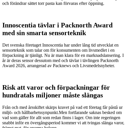
och förändrar sättet torr pasta kan förvaras efter öppning.
Innoscentia tävlar i Packnorth Award
med sin smarta sensorteknik
Det svenska företaget Innoscentia har under lång tid utvecklat en
sensorteknik som talar om för konsumenten om livsmedlet i en
förpackning är tjänligt. Nu är man klara för en marknadslansering. I
år är deras sensor dessutom med och tävlar i tävlingen Packnorth
Award 2026, arrangerad av Packnews och Livsmedelsnyheter.
Risk att varor och förpackningar för
hundratals miljoner måste slängas
Från och med årsskiftet skärps kravet på vad ett företag får påstå ur
miljö- och hållbarhetssynpunkt.Men fortfarande saknas besked om
vad som gäller för allt som redan finns i lager. Om inte regeringen
snabbt inför en övergångsperiod kommer vi att tvingas slänga varor,
främst mat, för enorma belopp.