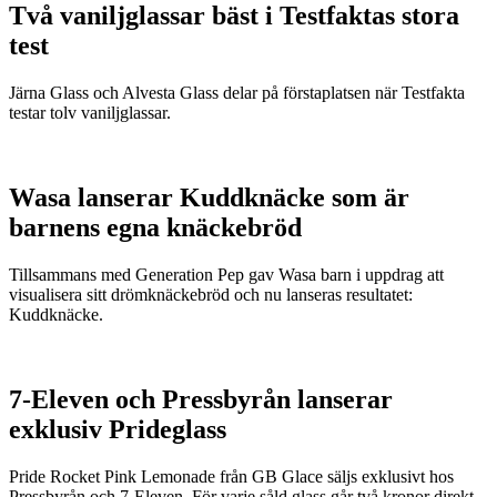
Två vaniljglassar bäst i Testfaktas stora
test
Järna Glass och Alvesta Glass delar på förstaplatsen när Testfakta
testar tolv vaniljglassar.
Wasa lanserar Kuddknäcke som är
barnens egna knäckebröd
Tillsammans med Generation Pep gav Wasa barn i uppdrag att
visualisera sitt drömknäckebröd och nu lanseras resultatet:
Kuddknäcke.
7-Eleven och Pressbyrån lanserar
exklusiv Prideglass
Pride Rocket Pink Lemonade från GB Glace säljs exklusivt hos
Pressbyrån och 7-Eleven. För varje såld glass går två kronor direkt