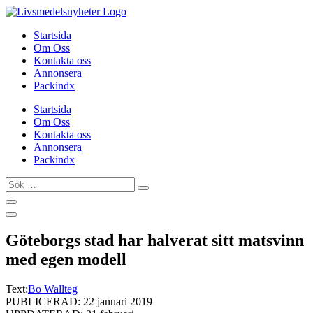
Hoppa
till
Startsida
innehåll
Om Oss
Kontakta oss
Annonsera
Packindx
Startsida
Om Oss
Kontakta oss
Annonsera
Packindx
Sök
…
Göteborgs stad har halverat sitt matsvinn
med egen modell
Text:
Bo Wallteg
PUBLICERAD: 22 januari 2019