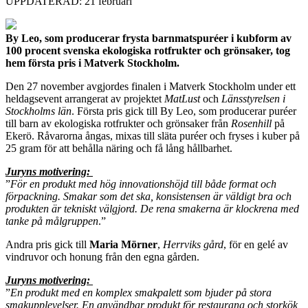
UPPDATERAD: 21 februari
By Leo, som producerar frysta barnmatspuréer i kubform av
100 procent svenska ekologiska rotfrukter och grönsaker, tog
hem första pris i Matverk Stockholm.
Den 27 november avgjordes finalen i Matverk Stockholm under ett
heldagsevent arrangerat av projektet
MatLust
och
Länsstyrelsen i
Stockholms län
. Första pris gick till By Leo, som producerar puréer
till barn av ekologiska rotfrukter och grönsaker från
Rosenhill
på
Ekerö. Råvarorna ångas, mixas till släta puréer och fryses i kuber på
25 gram för att behålla näring och få lång hållbarhet.
Juryns motivering:
”
För en produkt med hög innovationshöjd till både format och
förpackning. Smakar som det ska, konsistensen är väldigt bra och
produkten är tekniskt välgjord. De rena smakerna är klockrena med
tanke på målgruppen
.”
Andra pris gick till
Maria Mörner
,
Herrviks gård
, för en gelé av
vindruvor och honung från den egna gården.
Juryns motivering:
”
En produkt med en komplex smakpalett som bjuder på stora
smakupplevelser. En användbar produkt för restaurang och storkök