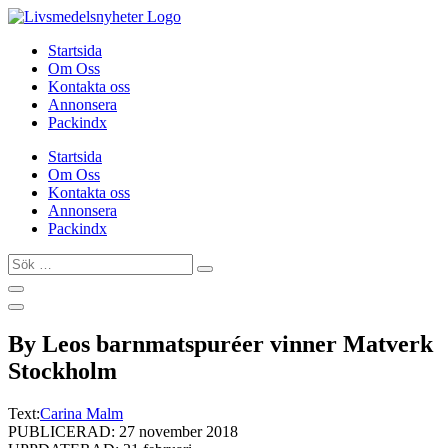
Hoppa
till
Startsida
innehåll
Om Oss
Kontakta oss
Annonsera
Packindx
Startsida
Om Oss
Kontakta oss
Annonsera
Packindx
Sök
…
By Leos barnmatspuréer vinner Matverk
Stockholm
Text:
Carina Malm
PUBLICERAD: 27 november 2018