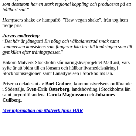
som dessutom har en stark regional koppling och producerat på ett
hållbart sätt.
”
Hempsters
shake av hampafrö, ”Raw vegan shake”, från tog hem
tredje pris.
Juryns motivering:
”
Det här är jättegott! En nötig och välbalanserad smak samt
sammetslen konsistens som fungerar lika bra till tonåringen som till
gymkillen efter träningspasset
.”
Bakom Matverk Stockholm står näringslivsprojektet MatLust, vars
syfte är att bidra till en lönsam och hållbar livsmedelsnäring i
Stockholmsregionen samt Länsstyrelsen i Stockholms län.
Priserna delades ut av
Boel Godner
, kommunstyrelsens ordförande
i Södertälje,
Sven-Erik Österberg
, landshövding i Stockholms län
samt juryordförandena
Carola Magnusson
och
Johannes
Cullberg.
Mer information om Matverk finns HÄR