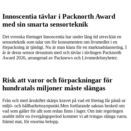
Innoscentia tävlar i Packnorth Award
med sin smarta sensorteknik
Det svenska företaget Innoscentia har under lång tid utvecklat en
sensorteknik som talar om för konsumenten om livsmedlet i en
förpackning är tjänligt. Nu är man klara för en marknadslansering. I
år är deras sensor dessutom med och tävlar i tävlingen Packnorth
Award 2026, arrangerad av Packnews och Livsmedelsnyheter.
Risk att varor och förpackningar för
hundratals miljoner måste slängas
Från och med årsskiftet skärps kravet på vad ett företag får påstå ur
miljö- och hållbarhetssynpunkt.Men fortfarande saknas besked om
vad som gäller för allt som redan finns i lager. Om inte regeringen
snabbt inför en övergångsperiod kommer vi att tvingas slänga varor,
främst mat, för enorma belopp.