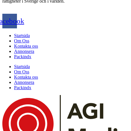
rättigheter i Sverige och i världen.
acebook
Startsida
Om Oss
Kontakta oss
Annonsera
Packindx
Startsida
Om Oss
Kontakta oss
Annonsera
Packindx