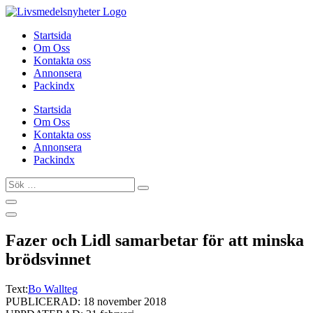
Hoppa
till
Startsida
innehåll
Om Oss
Kontakta oss
Annonsera
Packindx
Startsida
Om Oss
Kontakta oss
Annonsera
Packindx
Sök
…
Fazer och Lidl samarbetar för att minska
brödsvinnet
Text:
Bo Wallteg
PUBLICERAD: 18 november 2018