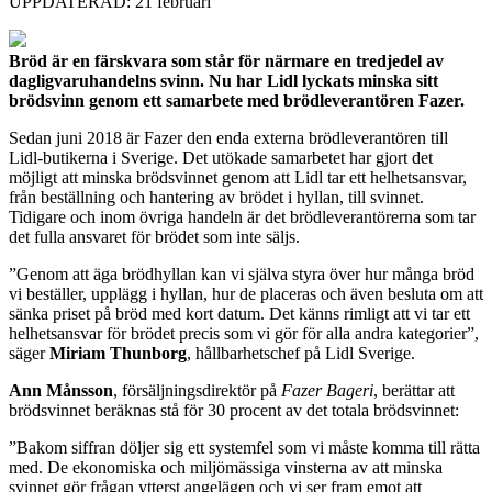
UPPDATERAD: 21 februari
Bröd är en färskvara som står för närmare en tredjedel av
dagligvaruhandelns svinn. Nu har Lidl lyckats minska sitt
brödsvinn genom ett samarbete med brödleverantören Fazer.
Sedan juni 2018 är Fazer den enda externa brödleverantören till
Lidl-butikerna i Sverige. Det utökade samarbetet har gjort det
möjligt att minska brödsvinnet genom att Lidl tar ett helhetsansvar,
från beställning och hantering av brödet i hyllan, till svinnet.
Tidigare och inom övriga handeln är det brödleverantörerna som tar
det fulla ansvaret för brödet som inte säljs.
”Genom att äga brödhyllan kan vi själva styra över hur många bröd
vi beställer, upplägg i hyllan, hur de placeras och även besluta om att
sänka priset på bröd med kort datum. Det känns rimligt att vi tar ett
helhetsansvar för brödet precis som vi gör för alla andra kategorier”,
säger
Miriam Thunborg
, hållbarhetschef på Lidl Sverige.
Ann Månsson
, försäljningsdirektör på
Fazer Bageri
, berättar att
brödsvinnet beräknas stå för 30 procent av det totala brödsvinnet:
”Bakom siffran döljer sig ett systemfel som vi måste komma till rätta
med. De ekonomiska och miljömässiga vinsterna av att minska
svinnet gör frågan ytterst angelägen och vi ser fram emot att