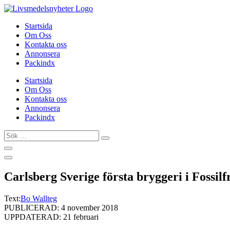
Hoppa
till
Startsida
innehåll
Om Oss
Kontakta oss
Annonsera
Packindx
Startsida
Om Oss
Kontakta oss
Annonsera
Packindx
Sök
…
Carlsberg Sverige första bryggeri i Fossilfr
Text:
Bo Wallteg
PUBLICERAD: 4 november 2018
UPPDATERAD: 21 februari