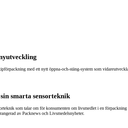
nyutveckling
r zipförpackning med ett nytt öppna-och-stäng-system som vidareutveckla
sin smarta sensorteknik
sorteknik som talar om för konsumenten om livsmedlet i en förpackning är
arrangerad av Packnews och Livsmedelsnyheter.