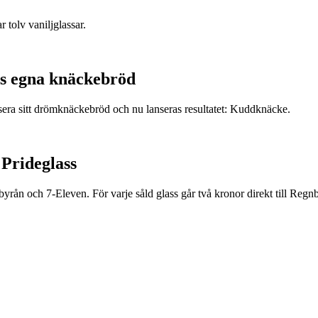
r tolv vaniljglassar.
s egna knäckebröd
era sitt drömknäckebröd och nu lanseras resultatet: Kuddknäcke.
 Prideglass
rån och 7-Eleven. För varje såld glass går två kronor direkt till Regnb