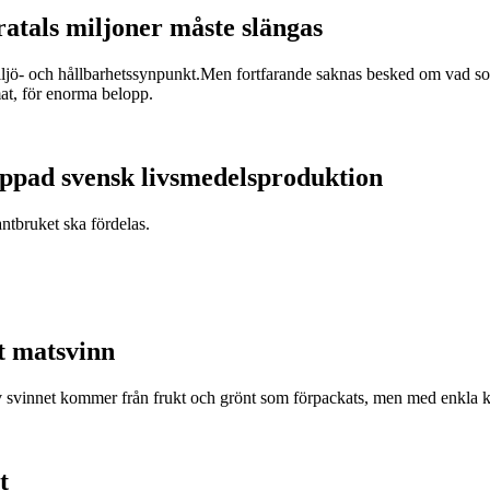
ratals miljoner måste slängas
miljö- och hållbarhetssynpunkt.Men fortfarande saknas besked om vad som
at, för enorma belopp.
appad svensk livsmedelsproduktion
antbruket ska fördelas.
t matsvinn
v svinnet kommer från frukt och grönt som förpackats, men med enkla k
t