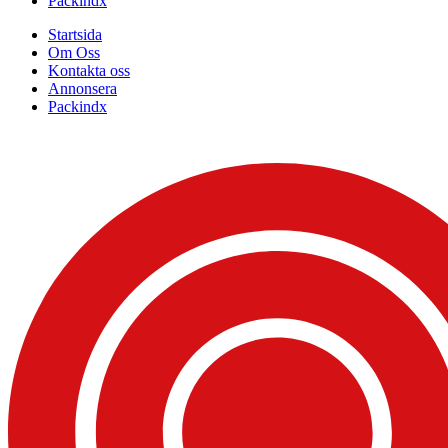
Packindx
Startsida
Om Oss
Kontakta oss
Annonsera
Packindx