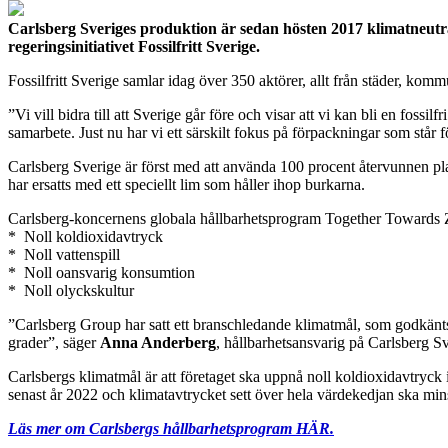
Carlsberg Sveriges produktion är sedan hösten 2017 klimatneutral
regeringsinitiativet Fossilfritt Sverige.
Fossilfritt Sverige samlar idag över 350 aktörer, allt från städer, komm
”Vi vill bidra till att Sverige går före och visar att vi kan bli en foss
samarbete. Just nu har vi ett särskilt fokus på förpackningar som står 
Carlsberg Sverige är först med att använda 100 procent återvunnen pl
har ersatts med ett speciellt lim som håller ihop burkarna.
Carlsberg-koncernens globala hållbarhetsprogram Together Towards
* Noll koldioxidavtryck
* Noll vattenspill
* Noll oansvarig konsumtion
* Noll olyckskultur
”Carlsberg Group har satt ett branschledande klimatmål, som godkänts av
grader”, säger
Anna Anderberg
, hållbarhetsansvarig på Carlsberg S
Carlsbergs klimatmål är att företaget ska uppnå noll koldioxidavtryck 
senast år 2022 och klimatavtrycket sett över hela värdekedjan ska min
Läs mer om Carlsbergs hållbarhetsprogram HÄR.