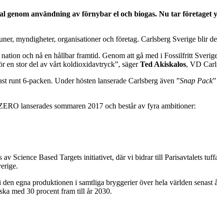
 genom användning av förnybar el och biogas. Nu tar företaget ytt
uner, myndigheter, organisationer och företag. Carlsberg Sverige blir det f
ilfri nation och nå en hållbar framtid. Genom att gå med i Fossilfritt Sver
för en stor del av vårt koldioxidavtryck”, säger
Ted Akiskalos
, VD Carl
ast runt 6-packen. Under hösten lanserade Carlsberg även ”
Snap Pack
”
 ZERO lanserades sommaren 2017 och består av fyra ambitioner:
 Science Based Targets initiativet, där vi bidrar till Parisavtalets tuf
verige.
i den egna produktionen i samtliga bryggerier över hela världen senast 
ska med 30 procent fram till år 2030.