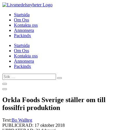
Hoppa
till
Startsida
innehåll
Om Oss
Kontakta oss
Annonsera
Packindx
Startsida
Om Oss
Kontakta oss
Annonsera
Packindx
Sök
…
Orkla Foods Sverige ställer om till
fossilfri produktion
Text:
Bo Wallteg
PUBLICERAD: 17 oktober 2018