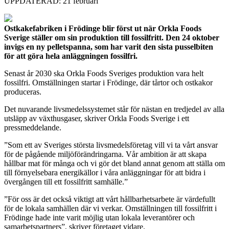
UPPDATERAD: 21 februari
Ostkakefabriken i Frödinge blir först ut när Orkla Foods
Sverige ställer om sin produktion till fossilfritt. Den 24 oktober
invigs en ny pelletspanna, som har varit den sista pusselbiten
för att göra hela anläggningen fossilfri.
Senast år 2030 ska Orkla Foods Sveriges produktion vara helt
fossilfri. Omställningen startar i Frödinge, där tårtor och ostkakor
produceras.
Det nuvarande livsmedelssystemet står för nästan en tredjedel av alla
utsläpp av växthusgaser, skriver Orkla Foods Sverige i ett
pressmeddelande.
”Som ett av Sveriges största livsmedelsföretag vill vi ta vårt ansvar
för de pågående miljöförändringarna. Vår ambition är att skapa
hållbar mat för många och vi gör det bland annat genom att ställa om
till förnyelsebara energikällor i våra anläggningar för att bidra i
övergången till ett fossilfritt samhälle.”
”För oss är det också viktigt att vårt hållbarhetsarbete är värdefullt
för de lokala samhällen där vi verkar. Omställningen till fossilfritt i
Frödinge hade inte varit möjlig utan lokala leverantörer och
samarbetspartners”, skriver företaget vidare.