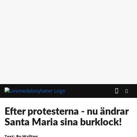
KONTAKTA OSS
Efter protesterna - nu ändrar
Santa Maria sina burklock!
Text:
Bo Wallteg