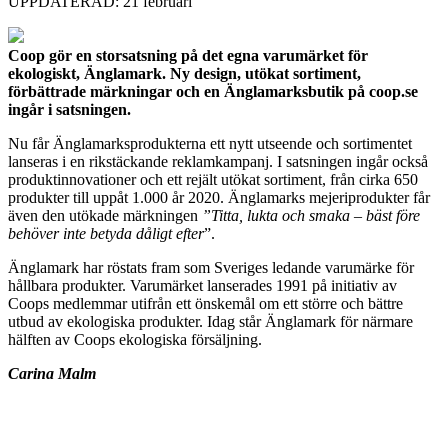
UPPDATERAD: 21 februari
Coop gör en storsatsning på det egna varumärket för
ekologiskt, Änglamark. Ny design, utökat sortiment,
förbättrade märkningar och en Änglamarksbutik på coop.se
ingår i satsningen.
Nu får Änglamarksprodukterna ett nytt utseende och sortimentet
lanseras i en rikstäckande reklamkampanj. I satsningen ingår också
produktinnovationer och ett rejält utökat sortiment, från cirka 650
produkter till uppåt 1.000 år 2020. Änglamarks mejeriprodukter får
även den utökade märkningen
”Titta, lukta och smaka – bäst före
behöver inte betyda dåligt efter
”.
Änglamark har röstats fram som Sveriges ledande varumärke för
hållbara produkter. Varumärket lanserades 1991 på initiativ av
Coops medlemmar utifrån ett önskemål om ett större och bättre
utbud av ekologiska produkter. Idag står Änglamark för närmare
hälften av Coops ekologiska försäljning.
Carina Malm