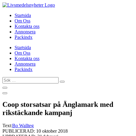
Hoppa
till
Startsida
innehåll
Om Oss
Kontakta oss
Annonsera
Packindx
Startsida
Om Oss
Kontakta oss
Annonsera
Packindx
Sök
…
Coop storsatsar på Änglamark med
rikstäckande kampanj
Text:
Bo Wallteg
PUBLICERAD: 10 oktober 2018