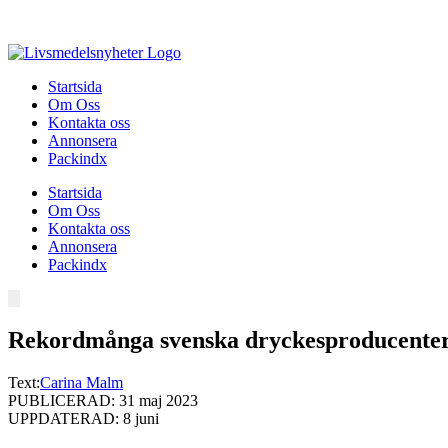
Hoppa
till
innehåll
Startsida
Om Oss
Kontakta oss
Annonsera
Packindx
Startsida
Om Oss
Kontakta oss
Annonsera
Packindx
Rekordmånga svenska dryckesproducente
Text:
Carina Malm
PUBLICERAD: 31 maj 2023
UPPDATERAD: 8 juni