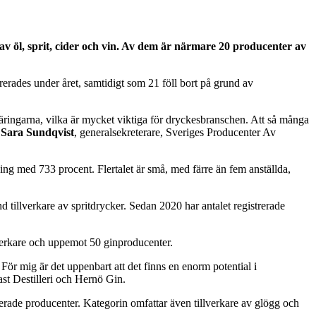
e av öl, sprit, cider och vin. Av dem är närmare 20 producenter av
rerades under året, samtidigt som 21 föll bort på grund av
näringarna, vilka är mycket viktiga för dryckesbranschen. Att så många
r
Sara Sundqvist
, generalsekreterare, Sveriges Producenter Av
ng med 733 procent. Flertalet är små, med färre än fem anställda,
d tillverkare av spritdrycker. Sedan 2020 har antalet registrerade
lverkare och uppemot 50 ginproducenter.
För mig är det uppenbart att det finns en enorm potential i
st Destilleri och Hernö Gin.
trerade producenter. Kategorin omfattar även tillverkare av glögg och