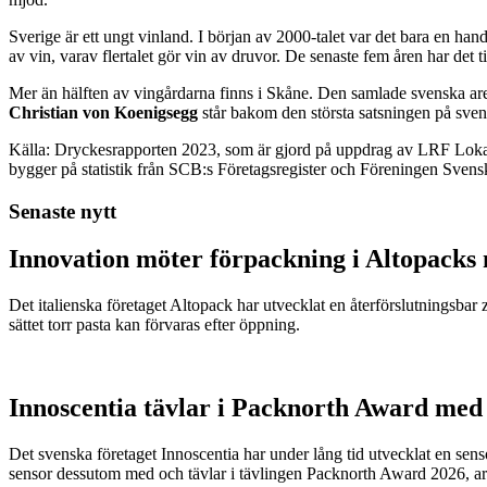
Sverige är ett ungt vinland. I början av 2000-talet var det bara en han
av vin, varav flertalet gör vin av druvor. De senaste fem åren har det ti
Mer än hälften av vingårdarna finns i Skåne. Den samlade svenska areal
Christian von Koenigsegg
står bakom den största satsningen på sve
Källa: Dryckesrapporten 2023, som är gjord på uppdrag av LRF Lok
bygger på statistik från SCB:s Företagsregister och Föreningen Svens
Senaste nytt
Innovation möter förpackning i Altopacks 
Det italienska företaget Altopack har utvecklat en återförslutningsba
sättet torr pasta kan förvaras efter öppning.
Innoscentia tävlar i Packnorth Award med 
Det svenska företaget Innoscentia har under lång tid utvecklat en sen
sensor dessutom med och tävlar i tävlingen Packnorth Award 2026, 