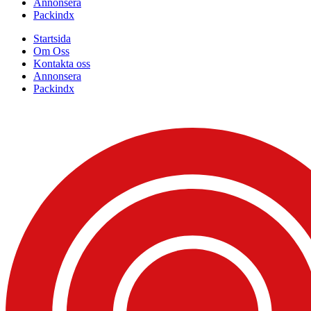
Annonsera
Packindx
Startsida
Om Oss
Kontakta oss
Annonsera
Packindx