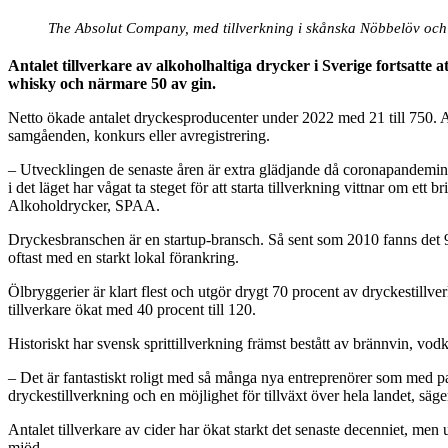
The Absolut Company, med tillverkning i skånska Nöbbelöv och Åh
Antalet tillverkare av alkoholhaltiga drycker i Sverige fortsatte 
whisky och närmare 50 av gin.
Netto ökade antalet dryckesproducenter under 2022 med 21 till 750. Ant
samgåenden, konkurs eller avregistrering.
– Utvecklingen de senaste åren är extra glädjande då coronapandemin l
i det läget har vågat ta steget för att starta tillverkning vittnar om 
Alkoholdrycker, SPAA.
Dryckesbranschen är en startup-bransch. Så sent som 2010 fanns det 9
oftast med en starkt lokal förankring.
Ölbryggerier är klart flest och utgör drygt 70 procent av dryckestillve
tillverkare ökat med 40 procent till 120.
Historiskt har svensk sprittillverkning främst bestått av brännvin, v
– Det är fantastiskt roligt med så många nya entreprenörer som med pas
dryckestillverkning och en möjlighet för tillväxt över hela landet, säg
Antalet tillverkare av cider har ökat starkt det senaste decenniet, me
mjöd.