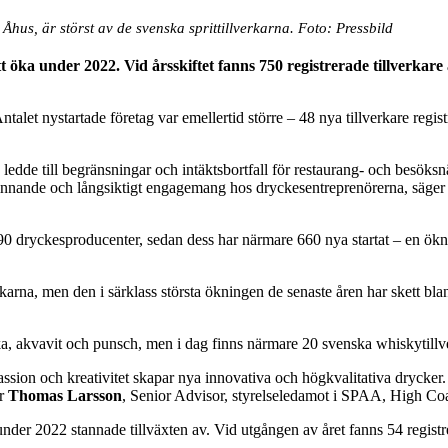
us, är störst av de svenska sprittillverkarna. Foto: Pressbild
att öka under 2022. Vid årsskiftet fanns 750 registrerade tillverkar
alet nystartade företag var emellertid större – 48 nya tillverkare regist
edde till begränsningar och intäktsbortfall för restaurang- och besöks
ett brinnande och långsiktigt engagemang hos dryckesentreprenörerna, säge
0 dryckesproducenter, sedan dess har närmare 660 nya startat – en ökni
rkarna, men den i särklass största ökningen de senaste åren har skett blan
odka, akvavit och punsch, men i dag finns närmare 20 svenska whiskytil
sion och kreativitet skapar nya innovativa och högkvalitativa drycker. 
er
Thomas Larsson
, Senior Advisor, styrelseledamot i SPAA, High Coa
n under 2022 stannade tillväxten av. Vid utgången av året fanns 54 regis