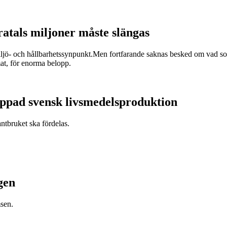
ratals miljoner måste slängas
miljö- och hållbarhetssynpunkt.Men fortfarande saknas besked om vad som
at, för enorma belopp.
appad svensk livsmedelsproduktion
antbruket ska fördelas.
gen
sen.