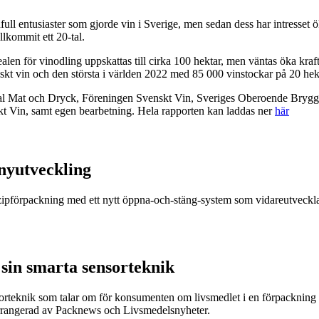
dfull entusiaster som gjorde vin i Sverige, men sedan dess har intresset
llkommit ett 20-tal.
en för vinodling uppskattas till cirka 100 hektar, men väntas öka kraft
nskt vin och den största i världen 2022 med 85 000 vinstockar på 20 
al Mat och Dryck, Föreningen Svenskt Vin, Sveriges Oberoende Brygg
kt Vin, samt egen bearbetning. Hela rapporten kan laddas ner
här
nyutveckling
r zipförpackning med ett nytt öppna-och-stäng-system som vidareutveckla
sin smarta sensorteknik
sorteknik som talar om för konsumenten om livsmedlet i en förpackning är
arrangerad av Packnews och Livsmedelsnyheter.