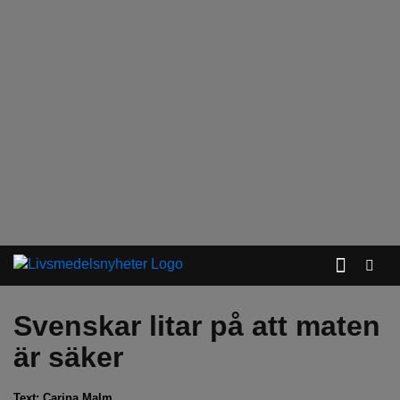
KONTAKTA OSS
Svenskar litar på att maten
är säker
Text:
Carina Malm