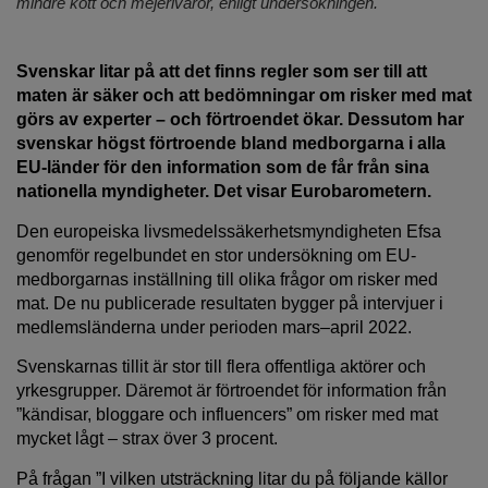
mindre kött och mejerivaror, enligt undersökningen.
Svenskar litar på att det finns regler som ser till att
maten är säker och att bedömningar om risker med mat
görs av experter – och förtroendet ökar. Dessutom har
svenskar högst förtroende bland medborgarna i alla
EU-länder för den information som de får från sina
nationella myndigheter. Det visar Eurobarometern.
Den europeiska livsmedelssäkerhetsmyndigheten Efsa
genomför regelbundet en stor undersökning om EU-
medborgarnas inställning till olika frågor om risker med
mat. De nu publicerade resultaten bygger på intervjuer i
medlemsländerna under perioden mars–april 2022.
Svenskarnas tillit är stor till flera offentliga aktörer och
yrkesgrupper. Däremot är förtroendet för information från
”kändisar, bloggare och influencers” om risker med mat
mycket lågt – strax över 3 procent.
På frågan ”I vilken utsträckning litar du på följande källor