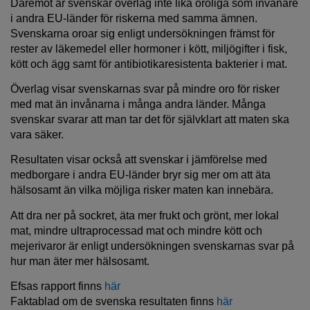
Däremot är svenskar överlag inte lika oroliga som invånare
i andra EU-länder för riskerna med samma ämnen.
Svenskarna oroar sig enligt undersökningen främst för
rester av läkemedel eller hormoner i kött, miljögifter i fisk,
kött och ägg samt för antibiotikaresistenta bakterier i mat.
Överlag visar svenskarnas svar på mindre oro för risker
med mat än invånarna i många andra länder. Många
svenskar svarar att man tar det för självklart att maten ska
vara säker.
Resultaten visar också att svenskar i jämförelse med
medborgare i andra EU-länder bryr sig mer om att äta
hälsosamt än vilka möjliga risker maten kan innebära.
Att dra ner på sockret, äta mer frukt och grönt, mer lokal
mat, mindre ultraprocessad mat och mindre kött och
mejerivaror är enligt undersökningen svenskarnas svar på
hur man äter mer hälsosamt.
Efsas rapport finns
här
Faktablad om de svenska resultaten finns
här