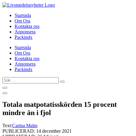
Hoppa
till
Startsida
innehåll
Om Oss
Kontakta oss
Annonsera
Packindx
Startsida
Om Oss
Kontakta oss
Annonsera
Packindx
Sök
…
Totala matpotatisskörden 15 procent
mindre än i fjol
Text:
Carina Malm
PUBLICERAD: 14 december 2021