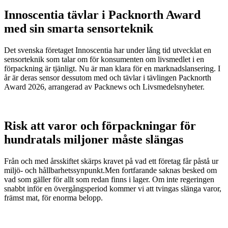
Innoscentia tävlar i Packnorth Award
med sin smarta sensorteknik
Det svenska företaget Innoscentia har under lång tid utvecklat en
sensorteknik som talar om för konsumenten om livsmedlet i en
förpackning är tjänligt. Nu är man klara för en marknadslansering. I
år är deras sensor dessutom med och tävlar i tävlingen Packnorth
Award 2026, arrangerad av Packnews och Livsmedelsnyheter.
Risk att varor och förpackningar för
hundratals miljoner måste slängas
Från och med årsskiftet skärps kravet på vad ett företag får påstå ur
miljö- och hållbarhetssynpunkt.Men fortfarande saknas besked om
vad som gäller för allt som redan finns i lager. Om inte regeringen
snabbt inför en övergångsperiod kommer vi att tvingas slänga varor,
främst mat, för enorma belopp.