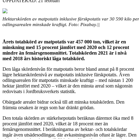
UPPDATERAD: 21 februari
Hektarskörden av matpotatis inklusive färskpotatis var 30 590 kilo pe
odlingsarealen minskade kraftigt. Foto: Pixabay.||
Årets totalskörd av matpotatis var 457 000 ton, vilket är en
minskning med 15 procent jämfört med 2020 och 12 procent
mindre än femårs­genom­snittet. Totalskörden 2021 är i nivå
med 2018 års historiskt låga totalskörd.
Den låga skördenivån för matpotatis beror bland annat på 8 procent
lägre hektarskördenivå av matpotatis inklusive färskpotatis. Även
odlingsarealen för matpotatis minskade kraftigt – med nästan 1 200
hektar jämfört med 2020 – vilket är den minsta areal som någonsin
redovisats i Jordbruksverkets statistik.
Obärgade arealer bidrar också till att minska totalskörden. Den
främsta orsaken är regn som har dränkt grödan.
Den totala skörden av stärkelsepotatis beräknas däremot öka med 8
procent jämfört med 2020, vilket är 18 procent mer än
femårsgenomsnittet. I beräkningarna av hektar- och totalskördar
ingår även utsädesodlingar, där avkastningsnivån oftast är lägre. Den