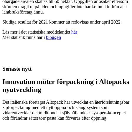
obärgade arealen skattas till 60 hektar. Uppgiften är osäker eftersom
skörden dragit ut på tiden och uppgifter inte har kommit in från alla
lantbruksföretag ännu.
Slutliga resultat för 2021 kommer att redovisas under april 2022.
Läs mer i det statistiska meddelandet
här
Mer statistik finns här i
bloggen
Senaste nytt
Innovation möter förpackning i Altopacks
nyutveckling
Det italienska företaget Altopack har utvecklat en återförslutningsbar
zipförpackning med ett nytt öppna-och-stäng-system som
vidareutvecklar det traditionella självhäftande easy-open-konceptet
och förändrar sättet torr pasta kan förvaras efter öppning.