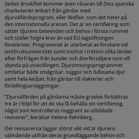
Sedan årsskiftet kommer även råvaran till Zeta spanska
charkuterier enbart från gårdar med
djurvälfärdsprogram, eller Welfair, som det heter på
den internationella arenan. Det är en certifiering som
sätter djurens beteenden och behov i första rummet
och ställer högre krav än vad EU-lagstiftningen
föreskriver. Programmet är utarbetat av forskare vid
lantbruksuniversitet samt institut i tretton olika länder
efter förfrågan från kunder och återförsäljare som vill
skynda på utvecklingen. Djuromsorgsprogrammet
omfattar både smågrisar, suggor och fullvuxna djur
samt hela kedjan, från gårdar till slakterier och
förädlingsanläggningar.
”Djurvälfärden på gårdarna måste gradvis förbättras
tre år i följd för att de ska få behålla sin certifiering,
något som kontrolleras noggrant av utbildade
revisorer”, berättar Helene Rehnberg.
Det revisorerna lägger störst vikt vid är djurens
välmående utifrån deras grundläggande behov och