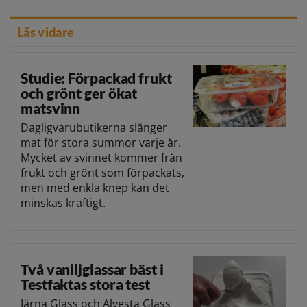
Läs vidare
Studie: Förpackad frukt
och grönt ger ökat
matsvinn
Dagligvarubutikerna slänger
mat för stora summor varje år.
Mycket av svinnet kommer från
frukt och grönt som förpackats,
men med enkla knep kan det
minskas kraftigt.
Två vaniljglassar bäst i
Testfaktas stora test
Järna Glass och Alvesta Glass