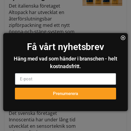
Det italienska företaget
Altopack har utvecklat en
återförslutningsbar
zipförpackning med ett nytt
öppna-och-stäng-system som
vidareutvecklar det traditionella
Få vårt nyhetsbrev
självhäftande easy-open-
konceptet och förändrar sättet
torr pasta kan förvaras efter
Häng med vad som händer i branschen - helt
öppning.
kostnadsfritt.
Innoscentia tävlar i
Prenumerera
Packnorth Award med sin
smarta sensorteknik
Det svenska företaget
Innoscentia har under lång tid
utvecklat en sensorteknik som