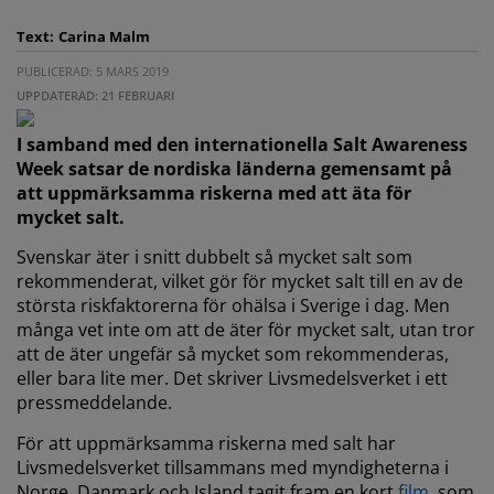
Text:
Carina Malm
PUBLICERAD: 5 MARS 2019
UPPDATERAD: 21 FEBRUARI
I samband med den internationella Salt Awareness
Week satsar de nordiska länderna gemensamt på
att uppmärksamma riskerna med att äta för
mycket salt.
Svenskar äter i snitt dubbelt så mycket salt som
rekommenderat, vilket gör för mycket salt till en av de
största riskfaktorerna för ohälsa i Sverige i dag. Men
många vet inte om att de äter för mycket salt, utan tror
att de äter ungefär så mycket som rekommenderas,
eller bara lite mer. Det skriver Livsmedelsverket i ett
pressmeddelande.
För att uppmärksamma riskerna med salt har
Livsmedelsverket tillsammans med myndigheterna i
Norge, Danmark och Island tagit fram en kort
film
, som