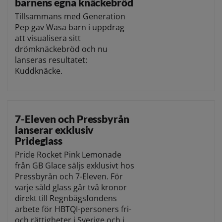
barnens egna knäckebröd
Tillsammans med Generation
Pep gav Wasa barn i uppdrag
att visualisera sitt
drömknäckebröd och nu
lanseras resultatet:
Kuddknäcke.
7-Eleven och Pressbyrån
lanserar exklusiv
Prideglass
Pride Rocket Pink Lemonade
från GB Glace säljs exklusivt hos
Pressbyrån och 7-Eleven. För
varje såld glass går två kronor
direkt till Regnbågsfondens
arbete för HBTQI-personers fri-
och rättigheter i Sverige och i